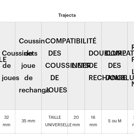
Trajecta
Coussin
COMPATIBILITÉ
Coussinets
de
DES
DOUBLURE
COMPATI
LE
de
joue
COUSSINETS
LINER
DE
DES
joues
de
DE
RECHANGE
DOUBLU
rechange
JOUES
32
TAILLE
20
16
35 mm
S ou M
mm
UNIVERSELLE
mm
mm