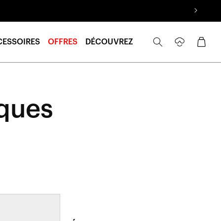
Se
Panier
CESSOIRES
OFFRES
DÉCOUVREZ
connecter
sques