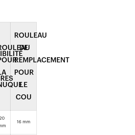
ROULEAU
ROULEAU
DE
BILITÉ
POUR
REMPLACEMENT
LA
POUR
RES
NUQUE
LE
COU
20
16 mm
mm