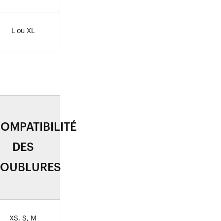
L ou XL
OMPATIBILITÉ
DES
OUBLURES
XS, S, M