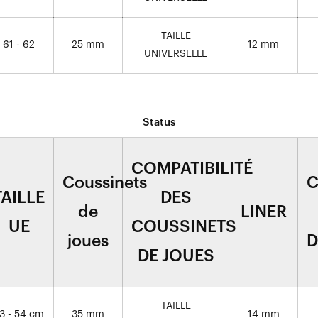
TAILLE
61 - 62
25 mm
12 mm
UNIVERSELLE
Status
COMPATIBILITÉ
Coussinets
C
TAILLE
DES
de
LINER
UE
COUSSINETS
joues
D
DE JOUES
TAILLE
3 - 54 cm
35 mm
14 mm