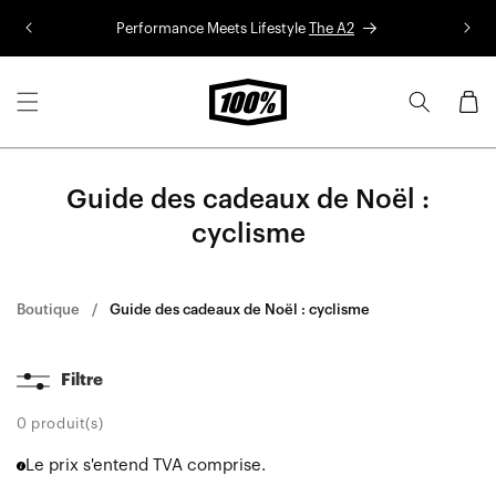
Aller au
Performance Meets Lifestyle
The A2
Co
contenu
Panier
Guide des cadeaux de Noël :
cyclisme
Boutique
Guide des cadeaux de Noël : cyclisme
Filtre
0 produit(s)
Le prix s'entend TVA comprise.