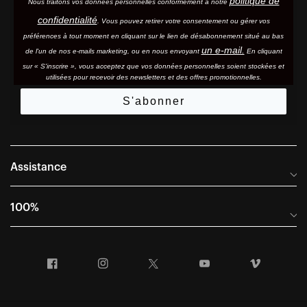
politique de
Nous traitons vos données personnelles conformément à notre
confidentialité
. Vous pouvez retirer votre consentement ou gérer vos
préférences à tout moment en cliquant sur le lien de désabonnement situé au bas
un e-mail.
de l'un de nos e-mails marketing, ou en nous envoyant
En cliquant
sur « S'inscrire », vous acceptez que vos données personnelles soient stockées et
utilisées pour recevoir des newsletters et des offres promotionnelles.
S'abonner
Assistance
Foire aux questions
100%
Manuels et guides des tailles
Distributeurs internationaux
Portail Retours et Garantie
Facebook
Instagram
Twitter
YouTube
Vimeo
Informations sur l'entreprise
Conditions générales de vente
Dernier appel avant le départ – Ski
Déclaration de conformité