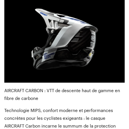
AIRCRAFT CARBON : VTT de descente haut de gamme en
fibre de carbone
Technologie MIPS, confort moderne et performances
concrètes pour les cyclistes exigeants : le casque
AIRCRAFT Carbon incarne le summum de la protection