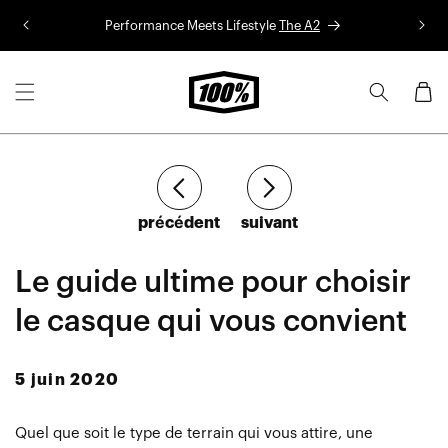
Aller au
Performance Meets Lifestyle
The A2
Co
contenu
Panier
Article
Article
précédent
suivant
Le guide ultime pour choisir
le casque qui vous convient
5 juin 2020
Quel que soit le type de terrain qui vous attire, une