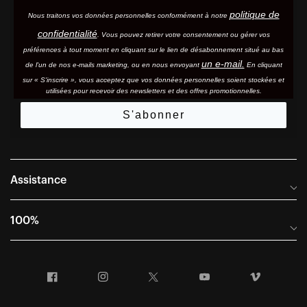
politique de
Nous traitons vos données personnelles conformément à notre
confidentialité
. Vous pouvez retirer votre consentement ou gérer vos
préférences à tout moment en cliquant sur le lien de désabonnement situé au bas
un e-mail.
de l'un de nos e-mails marketing, ou en nous envoyant
En cliquant
sur « S'inscrire », vous acceptez que vos données personnelles soient stockées et
utilisées pour recevoir des newsletters et des offres promotionnelles.
S'abonner
Assistance
Foire aux questions
100%
Manuels et guides des tailles
Distributeurs internationaux
Portail Retours et Garantie
Facebook
Instagram
Twitter
YouTube
Vimeo
Informations sur l'entreprise
Conditions générales de vente
Dernier appel avant le départ – Ski