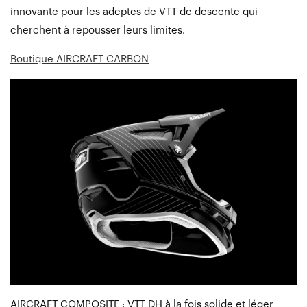
innovante pour les adeptes de VTT de descente qui
cherchent à repousser leurs limites.
Boutique AIRCRAFT CARBON
AIRCRAFT COMPOSITE : VTT DH à la fois solide et léger