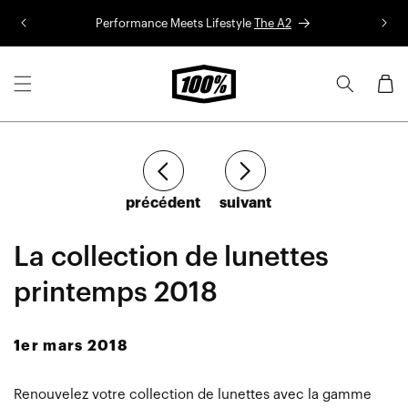
Aller au
Performance Meets Lifestyle
The A2
Co
contenu
Panier
Article
Article
précédent
suivant
La collection de lunettes
printemps 2018
1er mars 2018
Renouvelez votre collection de lunettes avec la gamme