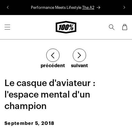
Aller au
Performance Meets Lifestyle
The A2
Co
contenu
Panier
Article
Article
précédent
suivant
Le casque d'aviateur :
l'espace mental d'un
champion
September 5, 2018