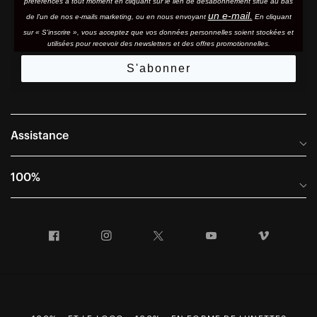
préférences à tout moment en cliquant sur le lien de désabonnement situé au bas
un e-mail.
de l'un de nos e-mails marketing, ou en nous envoyant
En cliquant
sur « S'inscrire », vous acceptez que vos données personnelles soient stockées et
utilisées pour recevoir des newsletters et des offres promotionnelles.
S'abonner
Assistance
Foire aux questions
100%
Manuels et guides des tailles
Distributeurs internationaux
Portail Retours et Garantie
Facebook
Instagram
Twitter
YouTube
Vimeo
Informations sur l'entreprise
Conditions générales de vente
Dernier appel avant le départ – Ski
Déclaration de conformité
Demandes relatives à la protection des données dans le cadre