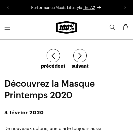
Aller au
Performance Meets Lifestyle
The A2
Co
contenu
Panier
Article
Article
précédent
suivant
Découvrez la Masque
Printemps 2020
4 février 2020
De nouveaux coloris, une clarté toujours aussi