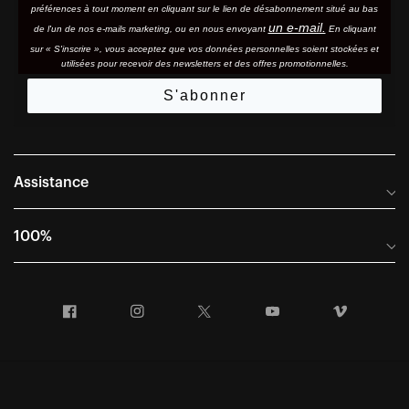
préférences à tout moment en cliquant sur le lien de désabonnement situé au bas
un e-mail.
de l'un de nos e-mails marketing, ou en nous envoyant
En cliquant
sur « S'inscrire », vous acceptez que vos données personnelles soient stockées et
utilisées pour recevoir des newsletters et des offres promotionnelles.
S'abonner
Assistance
Foire aux questions
100%
Manuels et guides des tailles
Distributeurs internationaux
Portail Retours et Garantie
Facebook
Instagram
Twitter
YouTube
Vimeo
Informations sur l'entreprise
Conditions générales de vente
Dernier appel avant le départ – Ski
Déclaration de conformité
Demandes relatives à la protection des données dans le cadre