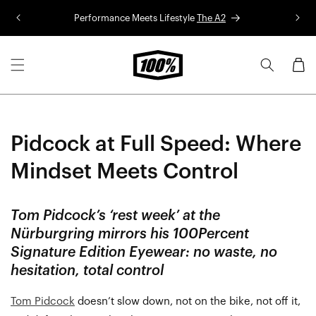
Aller au
Performance Meets Lifestyle
The A2
Co
contenu
Panier
Pidcock at Full Speed: Where
Mindset Meets Control
Tom Pidcock’s ‘rest week’ at the
Nürburgring mirrors his 100Percent
Signature Edition Eyewear: no waste, no
hesitation, total control
Tom Pidcock
doesn’t slow down, not on the bike, not off it,