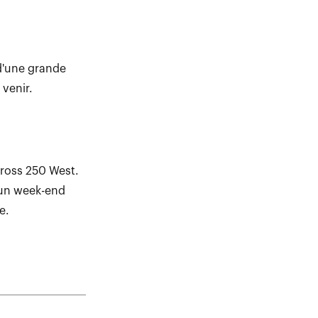
 d'une grande
 venir.
cross 250 West.
é un week-end
e.