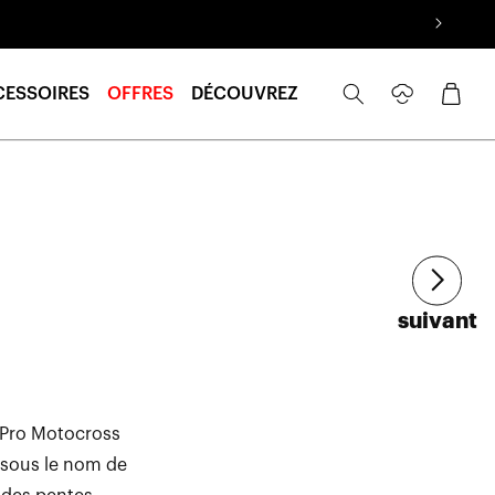
Se
Panier
CESSOIRES
OFFRES
DÉCOUVREZ
connecter
Article
suivant
e Pro Motocross
u sous le nom de