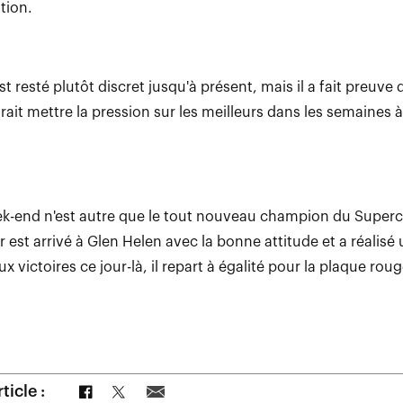
tion.
t resté plutôt discret jusqu'à présent, mais il a fait preuve
evrait mettre la pression sur les meilleurs dans les semaines à
ek-end n'est autre que le tout nouveau champion du Super
 est arrivé à Glen Helen avec la bonne attitude et a réalis
x victoires ce jour-là, il repart à égalité pour la plaque roug
Partager sur Facebook
Partager sur Twitter
Partager par e-mail
ticle :