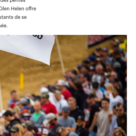
r des pentes
Glen Helen offre
utants de se
née.