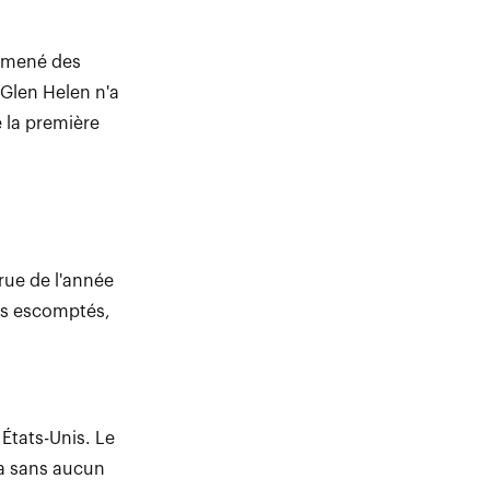
a mené des
Glen Helen n'a
e la première
rue de l'année
ats escomptés,
États-Unis. Le
 a sans aucun