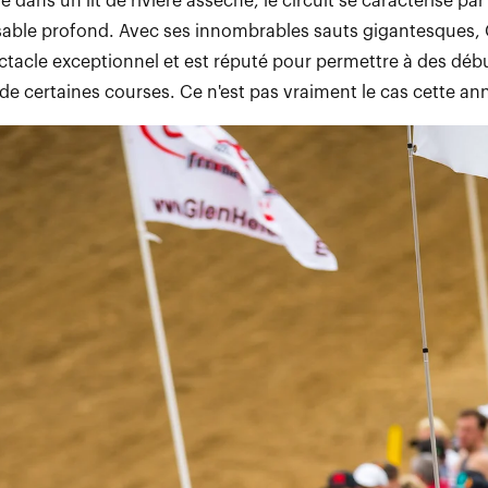
é dans un lit de rivière asséché, le circuit se caractérise pa
sable profond. Avec ses innombrables sauts gigantesques, 
ctacle exceptionnel et est réputé pour permettre à des déb
de certaines courses. Ce n'est pas vraiment le cas cette an