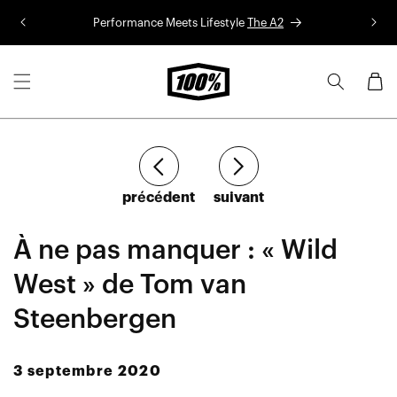
Aller au
Performance Meets Lifestyle
The A2
Co
contenu
Panier
Article
Article
précédent
suivant
À ne pas manquer : « Wild
West » de Tom van
Steenbergen
3 septembre 2020