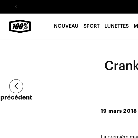
Aller au
contenu
NOUVEAU
SPORT
LUNETTES
M
Crank
Article
précédent
19 mars 2018
La première man