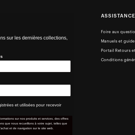
ASSISTANC
Foire aux questi
ns sur les dernières collections,
Manuels et guides
Portail Retours e
ys
Conditions génér
trées et utilisées pour recevoir
formations sur nos produits et services, des offres
s que nous recueillons à votre sujet, telles que
'achat et de navigation sur le site web.