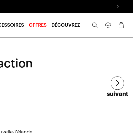
Se
Panier
CESSOIRES
OFFRES
DÉCOUVREZ
connecter
action
Article
suivant
uvelle-Zélande,