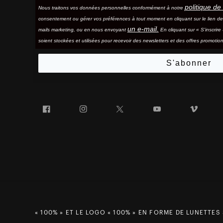
politique de 
Nous traitons vos données personnelles conformément à notre
consentement ou gérer vos préférences à tout moment en cliquant sur le lien d
un e-mail.
mails marketing, ou en nous envoyant
En cliquant sur « S'inscrir
soient stockées et utilisées pour recevoir des newsletters et des offres promotion
S'abonner
Facebook
Instagram
Twitter
YouTube
Vim
« 100% » ET LE LOGO « 100% » EN FORME DE LUNETTES