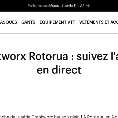
Performance Meets Lifestyle
The A2
ASQUES
GANTS
EQUIPEMENT VTT
VÊTEMENTS ET AC
worx Rotorua : suivez l'
en direct
che de la série Crankworx bat son plein ! À Rotorua, en No