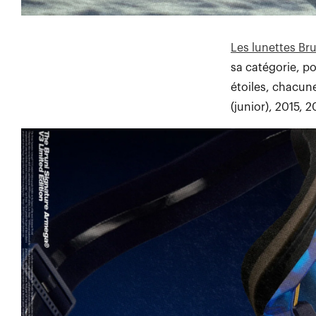
Les lunettes Br
sa catégorie, po
étoiles, chacu
(junior), 2015, 