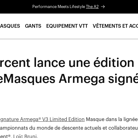
Performance Meets Lifestyle
The A2
ASQUES
GANTS
EQUIPEMENT VTT
VÊTEMENTS ET AC
cent lance une édition
éeMasques Armega signé
ignature Armega® V3 Limited Edition
Masque dans la lignée d
championnats du monde de descente actuels et collaborateu
cent®,
Loïc Bruni
.