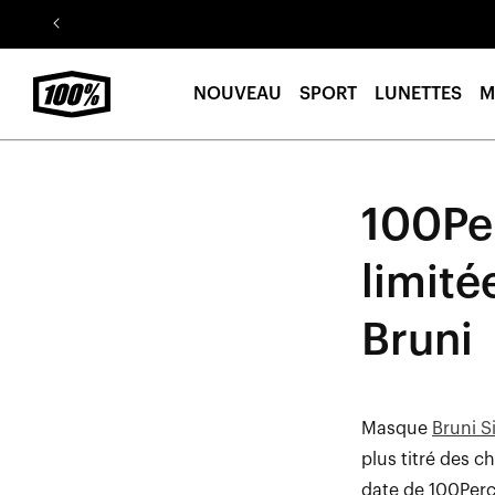
Aller au
contenu
NOUVEAU
SPORT
LUNETTES
M
100Per
limit
Bruni
Masque
Bruni S
plus titré des 
date de 100Per