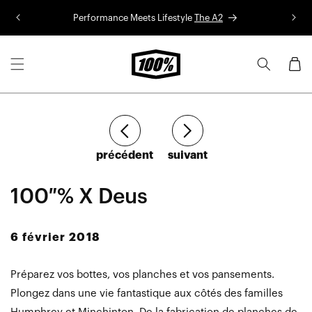
Aller au
Performance Meets Lifestyle
The A2
Co
contenu
Panier
Article
Article
précédent
suivant
100 % X Deus
6 février 2018
Préparez vos bottes, vos planches et vos pansements.
Plongez dans une vie fantastique aux côtés des familles