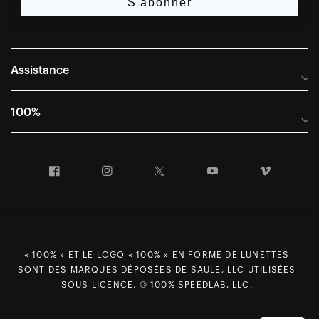
S'abonner
Assistance
Foire aux questions
100%
Manuels et guides des tailles
Distributeurs internationaux
Portail Retours et Garantie
Facebook
Instagram
Twitter
YouTube
Vimeo
Informations sur l'entreprise
Conditions générales de vente
Dernier appel avant le départ – Ski
Déclaration de conformité
Demandes relatives à la protection des données dans le cadre
du RGPD
« 100% » ET LE LOGO « 100% » EN FORME DE LUNETTES
SONT DES MARQUES DÉPOSÉES DE SAULE, LLC UTILISÉES
Droit de rétractation
SOUS LICENCE. © 100% SPEEDLAB, LLC.
Carrières