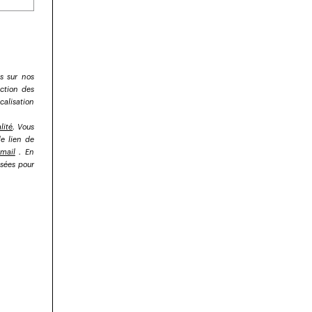
ns sur nos
nction des
alisation
lité
. Vous
e lien de
mail
. En
isées pour