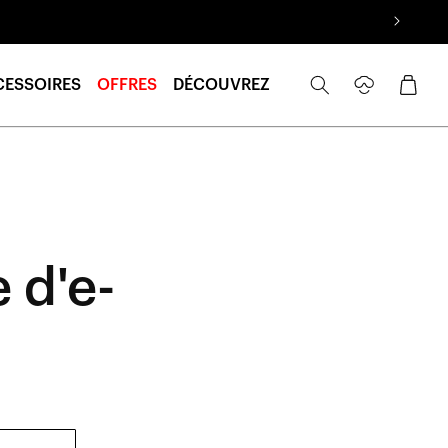
Se
Panier
CESSOIRES
OFFRES
DÉCOUVREZ
connecter
 d'e-