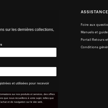
ASSISTANC
Foire aux questi
ns sur les dernières collections,
Manuels et guides
Portail Retours e
ys
Conditions génér
trées et utilisées pour recevoir
formations sur nos produits et services, des offres
s que nous recueillons à votre sujet, telles que
'achat et de navigation sur le site web.