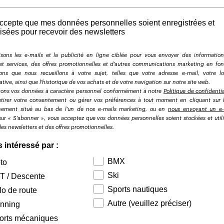
accepte que mes données personnelles soient enregistrées et
lisées pour recevoir des newsletters
isons les e-mails et la publicité en ligne ciblée pour vous envoyer des informatio
et services, des offres promotionnelles et d'autres communications marketing en fo
ions que nous recueillons à votre sujet, telles que votre adresse e-mail, votre loc
tive, ainsi que l'historique de vos achats et de votre navigation sur notre site web.
itons vos données à caractère personnel conformément à notre
Politique de confidentia
etirer votre consentement ou gérer vos préférences à tout moment en cliquant sur l
ement situé au bas de l'un de nos e-mails marketing
, ou en
nous envoyant un e-
sur « S'abonner », vous acceptez que vos données personnelles soient stockées et util
des newsletters et des offres promotionnelles.
s intéressé par :
BMX
to
Ski
T / Descente
Sports nautiques
lo de route
Autre (veuillez préciser)
nning
orts mécaniques