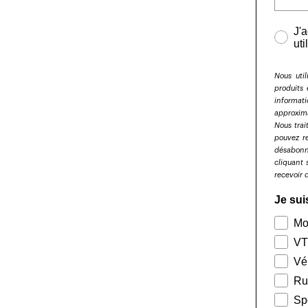
J'
uti
Nous util
produits 
informat
approxima
Nous tra
pouvez r
désabonn
cliquant 
recevoir 
Je sui
Mo
VT
Vé
Ru
Sp