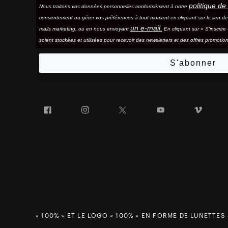
politique de 
Nous traitons vos données personnelles conformément à notre
consentement ou gérer vos préférences à tout moment en cliquant sur le lien d
un e-mail.
mails marketing, ou en nous envoyant
En cliquant sur « S'inscrir
soient stockées et utilisées pour recevoir des newsletters et des offres promotion
S'abonner
Facebook
Instagram
Twitter
YouTube
Vim
« 100% » ET LE LOGO « 100% » EN FORME DE LUNETTES