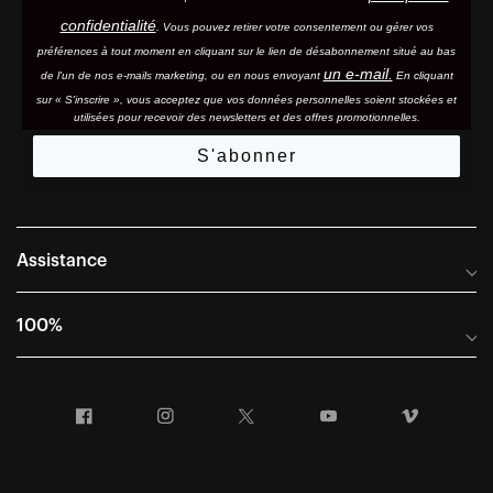
confidentialité
. Vous pouvez retirer votre consentement ou gérer vos
préférences à tout moment en cliquant sur le lien de désabonnement situé au bas
un e-mail.
de l'un de nos e-mails marketing, ou en nous envoyant
En cliquant
sur « S'inscrire », vous acceptez que vos données personnelles soient stockées et
utilisées pour recevoir des newsletters et des offres promotionnelles.
S'abonner
Assistance
Foire aux questions
100%
Manuels et guides des tailles
Distributeurs internationaux
Portail Retours et Garantie
Facebook
Instagram
Twitter
YouTube
Vimeo
Informations sur l'entreprise
Conditions générales de vente
Dernier appel avant le départ – Ski
Déclaration de conformité