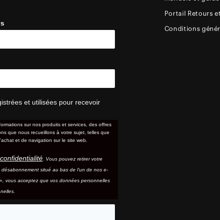
Portail Retours e
ys
Conditions génér
trées et utilisées pour recevoir
formations sur nos produits et services, des offres
s que nous recueillons à votre sujet, telles que
'achat et de navigation sur le site web.
confidentialité
. Vous pouvez retirer votre
e désabonnement situé au bas de l'un de nos e-
e », vous acceptez que vos données personnelles
nelles.