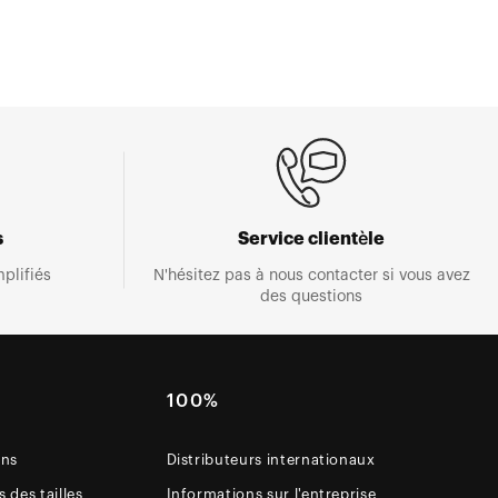
s
Service clientèle
plifiés
N'hésitez pas à nous contacter si vous avez
des questions
E
100%
ons
Distributeurs internationaux
 des tailles
Informations sur l'entreprise