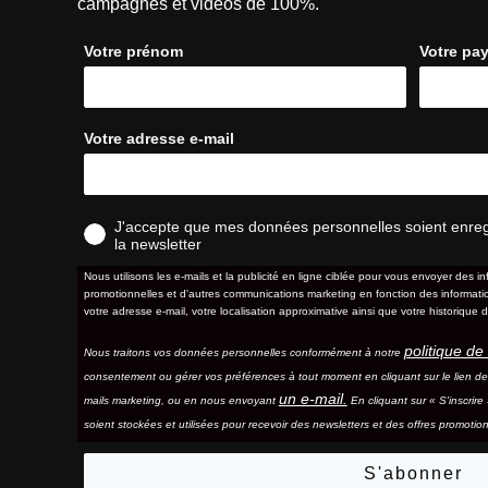
campagnes et vidéos de 100%.
Votre prénom
Votre pa
Votre adresse e-mail
J'accepte que mes données personnelles soient enregis
la newsletter
Nous utilisons les e-mails et la publicité en ligne ciblée pour vous envoyer des in
promotionnelles et d'autres communications marketing en fonction des information
votre adresse e-mail, votre localisation approximative ainsi que votre historique d
politique de 
Nous traitons vos données personnelles conformément à notre
consentement ou gérer vos préférences à tout moment en cliquant sur le lien d
un e-mail.
mails marketing, ou en nous envoyant
En cliquant sur « S'inscrir
soient stockées et utilisées pour recevoir des newsletters et des offres promotion
S'abonner