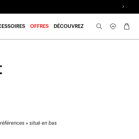
Se
Panier
CESSOIRES
OFFRES
DÉCOUVREZ
connecter
t
préférences » situé en bas