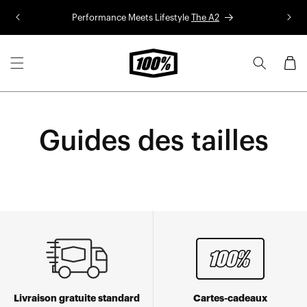
Aller au
Performance Meets Lifestyle
The A2
Co
contenu
Panier
Guides des tailles
Livraison gratuite standard
Cartes-cadeaux