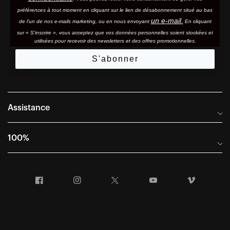
préférences à tout moment en cliquant sur le lien de désabonnement situé au bas
un e-mail.
de l'un de nos e-mails marketing, ou en nous envoyant
En cliquant
sur « S'inscrire », vous acceptez que vos données personnelles soient stockées et
utilisées pour recevoir des newsletters et des offres promotionnelles.
S'abonner
Assistance
Foire aux questions
100%
Manuels et guides des tailles
Distributeurs internationaux
Portail Retours et Garantie
Facebook
Instagram
Twitter
YouTube
Vimeo
Informations sur l'entreprise
Conditions générales de vente
Dernier appel avant le départ – Ski
Déclaration de conformité
Demandes relatives à la protection des données dans le cadre