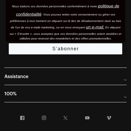
politique de
Nous traitons vos données personnelles conformément à notre
confidentialité
. Vous pouvez retirer votre consentement ou gérer vos
préférences à tout moment en cliquant sur le lien de désabonnement situé au bas
un e-mail.
de l'un de nos e-mails marketing, ou en nous envoyant
En cliquant
sur « S'inscrire », vous acceptez que vos données personnelles soient stockées et
utilisées pour recevoir des newsletters et des offres promotionnelles.
S'abonner
Assistance
Foire aux questions
100%
Manuels et guides des tailles
Distributeurs internationaux
Portail Retours et Garantie
Facebook
Instagram
Twitter
YouTube
Vimeo
Informations sur l'entreprise
Conditions générales de vente
Dernier appel avant le départ – Ski