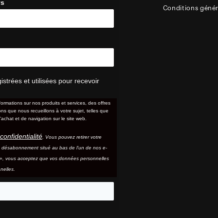
ys
Conditions génér
trées et utilisées pour recevoir
formations sur nos produits et services, des offres
s que nous recueillons à votre sujet, telles que
'achat et de navigation sur le site web.
confidentialité
. Vous pouvez retirer votre
e désabonnement situé au bas de l'un de nos e-
e », vous acceptez que vos données personnelles
nelles.