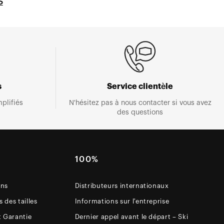
S
s
Service clientèle
plifiés
N'hésitez pas à nous contacter si vous avez
des questions
E
100%
ons
Distributeurs internationaux
 des tailles
Informations sur l'entreprise
t Garantie
Dernier appel avant le départ – Ski