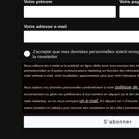
Votre prénom
Votre pa
Votre adresse e-mail
J'accepte que mes données personnelles soient enregis
la newsletter
Nous utilisons les e-mails et la publicité en ligne ciblée pour vous envoyer des in
promotionnelles et d'autres communications marketing en fonction des information
votre adresse e-mail, votre localisation approximative ainsi que votre historique d
politique de 
Nous traitons vos données personnelles conformément à notre
consentement ou gérer vos préférences à tout moment en cliquant sur le lien d
un e-mail.
mails marketing, ou en nous envoyant
En cliquant sur « S'inscrir
soient stockées et utilisées pour recevoir des newsletters et des offres promotion
S'abonner