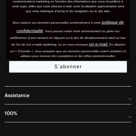
communications marketing en fonction des informations que nous recueillons à
votre sujet, telles que votre adresse e-mail, votre localisation approximative ainsi
que votre historique d'achat et de navigation sur le site web.
politique de
Nous traitons vos données personnelles conformément à notre
confidentialité
. Vous pouvez retirer votre consentement ou gérer vos
préférences à tout moment en cliquant sur le lien de désabonnement situé au bas
un e-mail.
de l'un de nos e-mails marketing, ou en nous envoyant
En cliquant
sur « S'inscrire », vous acceptez que vos données personnelles soient stockées et
utilisées pour recevoir des newsletters et des offres promotionnelles.
S'abonner
Assistance
Foire aux questions
100%
Manuels et guides des tailles
Distributeurs internationaux
Portail Retours et Garantie
Facebook
Instagram
Twitter
YouTube
Vimeo