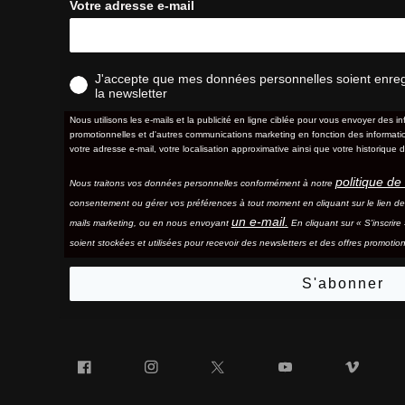
Votre adresse e-mail
J'accepte que mes données personnelles soient enregis
la newsletter
Nous utilisons les e-mails et la publicité en ligne ciblée pour vous envoyer des in
promotionnelles et d'autres communications marketing en fonction des information
votre adresse e-mail, votre localisation approximative ainsi que votre historique d
politique de 
Nous traitons vos données personnelles conformément à notre
consentement ou gérer vos préférences à tout moment en cliquant sur le lien d
un e-mail.
mails marketing, ou en nous envoyant
En cliquant sur « S'inscrir
soient stockées et utilisées pour recevoir des newsletters et des offres promotion
S'abonner
Facebook
Instagram
Twitter
YouTube
Vim