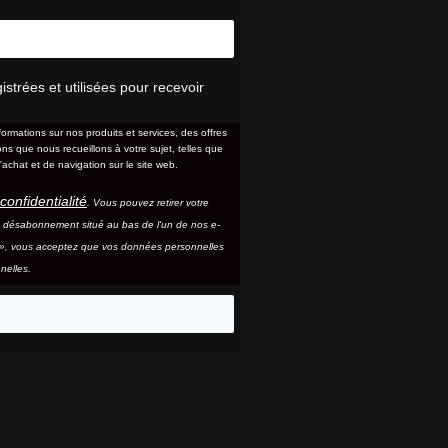
trées et utilisées pour recevoir
formations sur nos produits et services, des offres
s que nous recueillons à votre sujet, telles que
'achat et de navigation sur le site web.
confidentialité
. Vous pouvez retirer votre
e désabonnement situé au bas de l'un de nos e-
e », vous acceptez que vos données personnelles
nelles.
eo