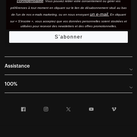
confidentialité
. Vous pouvez retirer votre consentement ou gérer vos
préférences à tout moment en cliquant sur le lien de désabonnement situé au bas
un e-mail.
de l'un de nos e-mails marketing, ou en nous envoyant
En cliquant
sur « S'inscrire », vous acceptez que vos données personnelles soient stockées et
utilisées pour recevoir des newsletters et des offres promotionnelles.
S'abonner
Assistance
Foire aux questions
100%
Manuels et guides des tailles
Distributeurs internationaux
Portail Retours et Garantie
Facebook
Instagram
Twitter
YouTube
Vimeo
Informations sur l'entreprise
Conditions générales de vente
Dernier appel avant le départ – Ski
Déclaration de conformité