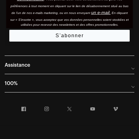
préférences à tout moment en cliquant sur le lien de désabonnement situé au bas
un e-mail.
de l'un de nos e-mails marketing, ou en nous envoyant
En cliquant
sur « S'inscrire », vous acceptez que vos données personnelles soient stockées et
utilisées pour recevoir des newsletters et des offres promotionnelles.
S'abonner
Assistance
Foire aux questions
100%
Manuels et guides des tailles
Distributeurs internationaux
Portail Retours et Garantie
Facebook
Instagram
Twitter
YouTube
Vimeo
Informations sur l'entreprise
Conditions générales de vente
Dernier appel avant le départ – Ski
Déclaration de conformité
Demandes relatives à la protection des données dans le cadre