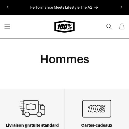
Aller au
Performance Meets Lifestyle
The A2
Co
contenu
Panier
Hommes
Livraison gratuite standard
Cartes-cadeaux