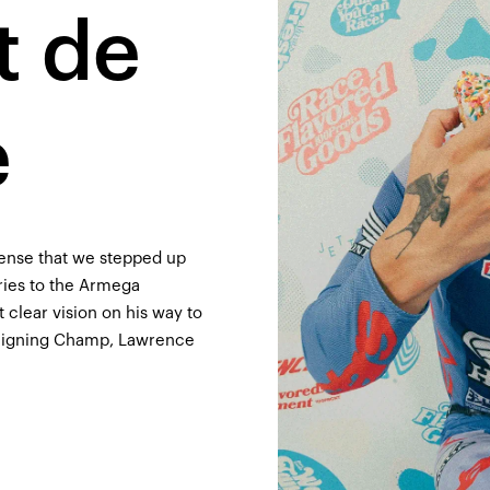
t de
e
 sense that we stepped up
eries to the Armega
clear vision on his way to
 reigning Champ, Lawrence