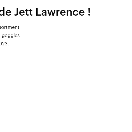
de Jett Lawrence !
ssortment
a goggles
2023.