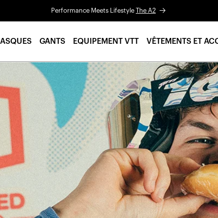
Performance Meets Lifestyle
The A2
ASQUES
GANTS
EQUIPEMENT VTT
VÊTEMENTS ET AC