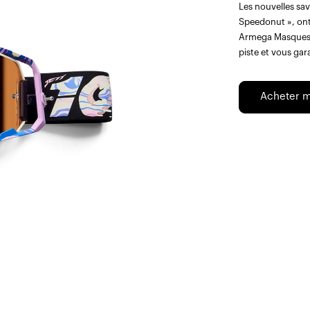
Les nouvelles sav
Speedonut », on
Armega Masques v
piste et vous gar
Acheter m