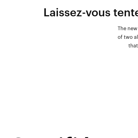
Laissez-vous tent
The new 
of two a
that