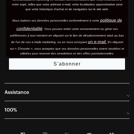
votre sujet, telles que votre adresse e-mail, votre localisation approximative ainsi
que votre historique d'achat et de navigation sur le site web.
politique de
Nous traitons vos données personnelles conformément à notre
confidentialité
. Vous pouvez retirer votre consentement ou gérer vos
préférences à tout moment en cliquant sur le lien de désabonnement situé au bas
un e-mail.
de l'un de nos e-mails marketing, ou en nous envoyant
En cliquant
sur « S'inscrire », vous acceptez que vos données personnelles soient stockées et
utilisées pour recevoir des newsletters et des offres promotionnelles.
S'abonner
Assistance
Foire aux questions
100%
Manuels et guides des tailles
Distributeurs internationaux
Portail Retours et Garantie
Facebook
Instagram
Twitter
YouTube
Vimeo