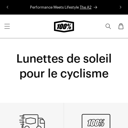
Aller au
Performance Meets Lifestyle
The A2
Co
contenu
Panier
Lunettes de soleil
pour le cyclisme