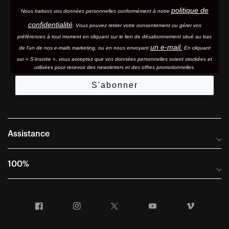
politique de
Nous traitons vos données personnelles conformément à notre
confidentialité
. Vous pouvez retirer votre consentement ou gérer vos
préférences à tout moment en cliquant sur le lien de désabonnement situé au bas
un e-mail.
de l'un de nos e-mails marketing, ou en nous envoyant
En cliquant
sur « S'inscrire », vous acceptez que vos données personnelles soient stockées et
utilisées pour recevoir des newsletters et des offres promotionnelles.
S'abonner
Assistance
Foire aux questions
100%
Manuels et guides des tailles
Distributeurs internationaux
Portail Retours et Garantie
Facebook
Instagram
Twitter
YouTube
Vimeo
Informations sur l'entreprise
Conditions générales de vente
Dernier appel avant le départ – Ski