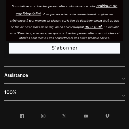
politique de
Nous traitons vos données personnelles conformément à notre
confidentialité
. Vous pouvez retirer votre consentement ou gérer vos
préférences à tout moment en cliquant sur le lien de désabonnement situé au bas
un e-mail.
de l'un de nos e-mails marketing, ou en nous envoyant
En cliquant
sur « S'inscrire », vous acceptez que vos données personnelles soient stockées et
utilisées pour recevoir des newsletters et des offres promotionnelles.
S'abonner
Assistance
Foire aux questions
100%
Manuels et guides des tailles
Distributeurs internationaux
Portail Retours et Garantie
Facebook
Instagram
Twitter
YouTube
Vimeo
Informations sur l'entreprise
Conditions générales de vente
Dernier appel avant le départ – Ski