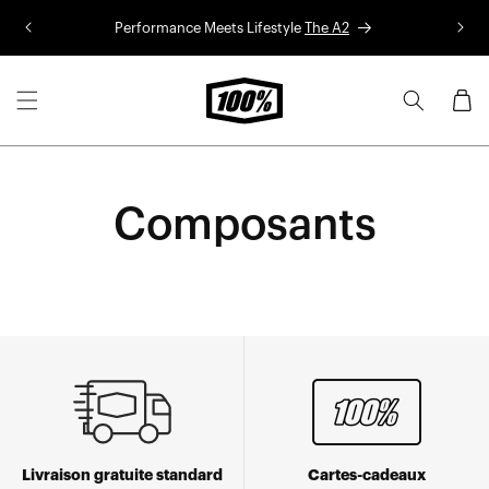
Aller au
Performance Meets Lifestyle
The A2
Co
contenu
Panier
Composants
Livraison gratuite standard
Cartes-cadeaux