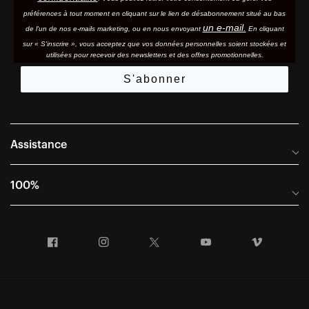
préférences à tout moment en cliquant sur le lien de désabonnement situé au bas
un e-mail.
de l'un de nos e-mails marketing, ou en nous envoyant
En cliquant
sur « S'inscrire », vous acceptez que vos données personnelles soient stockées et
utilisées pour recevoir des newsletters et des offres promotionnelles.
S'abonner
Assistance
Foire aux questions
100%
Manuels et guides des tailles
Distributeurs internationaux
Portail Retours et Garantie
Facebook
Instagram
Twitter
YouTube
Vimeo
Informations sur l'entreprise
Conditions générales de vente
Dernier appel avant le départ – Ski
Déclaration de conformité
Demandes relatives à la protection des données dans le cadre