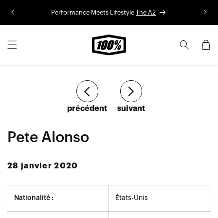
Aller au
Performance Meets Lifestyle
The A2
Co
contenu
Panier
Article
Article
précédent
suivant
Pete Alonso
28 janvier 2020
Nationalité :
États-Unis