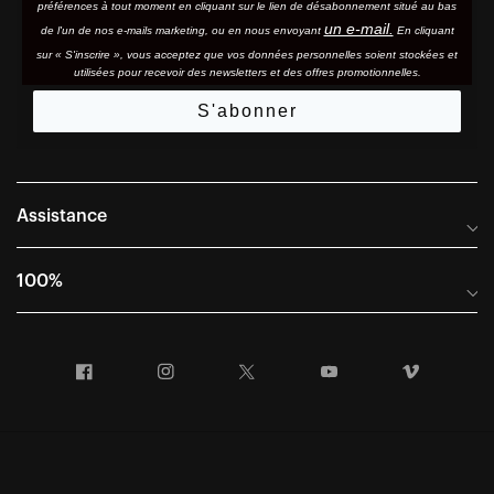
préférences à tout moment en cliquant sur le lien de désabonnement situé au bas
un e-mail.
de l'un de nos e-mails marketing, ou en nous envoyant
En cliquant
sur « S'inscrire », vous acceptez que vos données personnelles soient stockées et
utilisées pour recevoir des newsletters et des offres promotionnelles.
S'abonner
Assistance
Foire aux questions
100%
Manuels et guides des tailles
Distributeurs internationaux
Portail Retours et Garantie
Facebook
Instagram
Twitter
YouTube
Vimeo
Informations sur l'entreprise
Conditions générales de vente
Dernier appel avant le départ – Ski
Déclaration de conformité
Demandes relatives à la protection des données dans le cadre