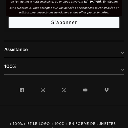
un e-mail.
de l'un de nos e-mails marketing, ou en nous envoyant
En cliquant
sur « S'inscrire », vous acceptez que vos données personnelles soient stockées et
utilisées pour recevoir des newsletters et des offres promotionnelles.
S'abonner
Assistance
Foire aux questions
100%
Manuels et guides des tailles
Distributeurs internationaux
Portail Retours et Garantie
Facebook
Instagram
Twitter
YouTube
Vimeo
Informations sur l'entreprise
Conditions générales de vente
Dernier appel avant le départ – Ski
Déclaration de conformité
Demandes relatives à la protection des données dans le cadre
du RGPD
« 100% » ET LE LOGO « 100% » EN FORME DE LUNETTES