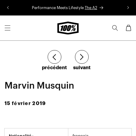
Aller au
Performance Meets Lifestyle
The A2
Co
contenu
Panier
Article
Article
précédent
suivant
Marvin Musquin
15 février 2019