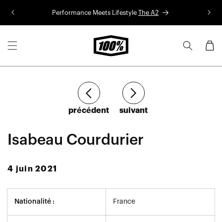
Aller au
Performance Meets Lifestyle
The A2
Co
contenu
Panier
Article
Article
précédent
suivant
Isabeau Courdurier
4 juin 2021
Nationalité :
France