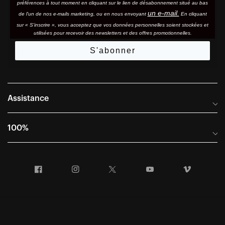
préférences à tout moment en cliquant sur le lien de désabonnement situé au bas
un e-mail.
de l'un de nos e-mails marketing, ou en nous envoyant
En cliquant
sur « S'inscrire », vous acceptez que vos données personnelles soient stockées et
utilisées pour recevoir des newsletters et des offres promotionnelles.
S'abonner
Assistance
Foire aux questions
100%
Manuels et guides des tailles
Distributeurs internationaux
Portail Retours et Garantie
Facebook
Instagram
Twitter
YouTube
Vimeo
Informations sur l'entreprise
Conditions générales de vente
Dernier appel avant le départ – Ski
Déclaration de conformité
Demandes relatives à la protection des données dans le cadre