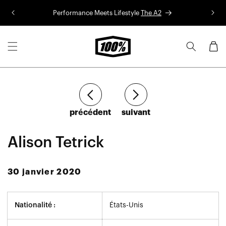
Aller au
Performance Meets Lifestyle
The A2
Co
contenu
Panier
Article
Article
précédent
suivant
Alison Tetrick
30 janvier 2020
Nationalité :
États-Unis