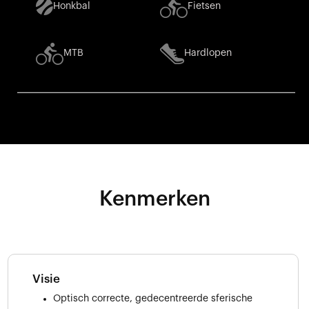
Honkbal
Fietsen
MTB
Hardlopen
Kenmerken
Visie
Optisch correcte, gedecentreerde sferische