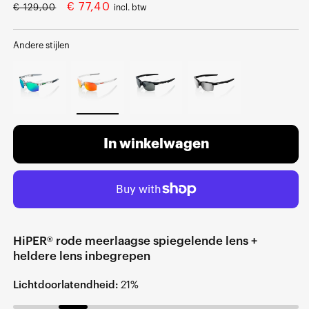
Normale
Verkoopprijs
€ 77,40
€ 129,00
incl. btw
prijs
Andere stijlen
In winkelwagen
HiPER® rode meerlaagse spiegelende lens +
heldere lens inbegrepen
Lichtdoorlatendheid:
21%