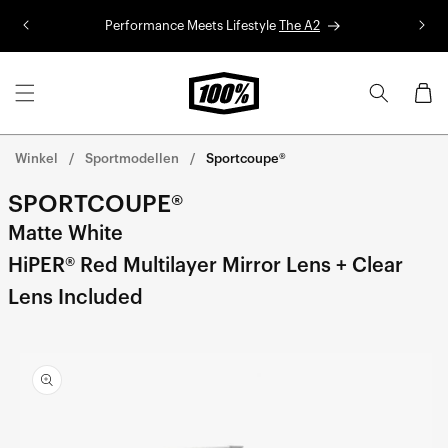
Ga naar
de
Performance Meets Lifestyle
The A2
Re
inhoud
Winkelwa
Winkel
Sportmodellen
Sportcoupe®
SPORTCOUPE®
Matte White
HiPER® Red Multilayer Mirror Lens + Clear
Lens Included
Ga direct naar de
productinformatie