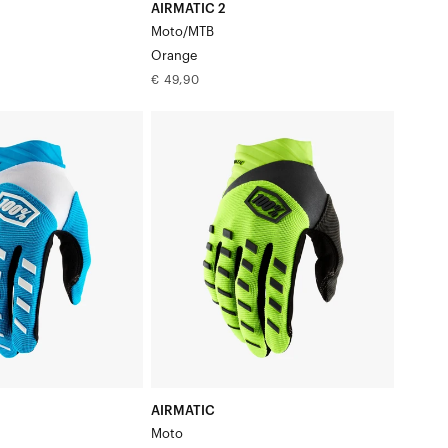
AIRMATIC 2
Moto/MTB
Orange
Normale
€ 49,90
prijs
AIRMATIC
MotoFluo
geel/zwart
AIRMATIC
Moto