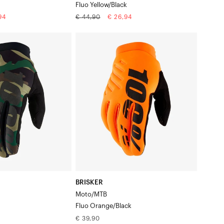
Fluo Yellow/Black
edingsprijs
Normale
Aanbiedingsprijs
94
€ 44,90
€ 26,94
prijs
BRISKER
Moto/MTB
wart
Fluo-
oranje/Zwart
BRISKER
Moto/MTB
Fluo Orange/Black
Normale
€ 39,90