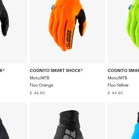
Fluo-
Fluo
oranje
geel
K®
COGNITO SMART SHOCK®
COGNITO SMA
Moto/MTB
Moto/MTB
Fluo Orange
Fluo Yellow
Normale
Normale
€ 44,90
€ 44,90
prijs
prijs
HYDROMATIC
HYDROMATIC
Motor/MTB
Motor/MTB
Zwart
Blauw