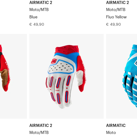
AIRMATIC 2
AIRMATIC 2
Moto/MTB
Moto/MTB
Blue
Fluo Yellow
Normale
Normale
€ 49,90
€ 49,90
prijs
prijs
AIRMATIC
AIRMATIC
Motor/MTB
MotoBlue
Rood/Wit/Blauw
AIRMATIC 2
AIRMATIC
Moto/MTB
Moto