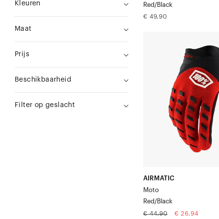
Kleuren
Red/Black
Normale
€ 49,90
prijs
Maat
AIRMATIC
MotoRed/Zwart
Prijs
Beschikbaarheid
Filter op geslacht
AIRMATIC
Moto
Red/Black
Normale
Aanbiedingspr
€ 44,90
€ 26,94