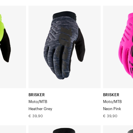
prijs
prijs
BRISKER
BRISKER
Moto/MTB
Moto/MTB
Heidegrijs
Neonroze
BRISKER
BRISKER
Moto/MTB
Moto/MTB
Heather Grey
Neon Pink
Normale
Normale
€ 39,90
€ 39,90
prijs
prijs
BRISKER
BRISKER