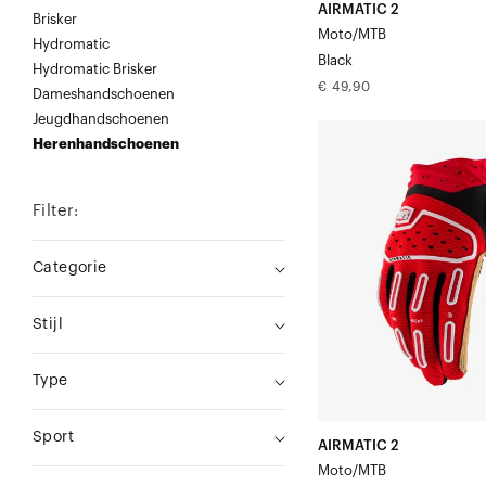
AIRMATIC 2
Brisker
Moto/MTB
Hydromatic
Black
Hydromatic Brisker
Normale
€ 49,90
Dameshandschoenen
prijs
Jeugdhandschoenen
AIRMATIC
Herenhandschoenen
Motor/MTB
Rood/Zwart
Filter:
Categorie
Stijl
Type
Sport
AIRMATIC 2
Moto/MTB