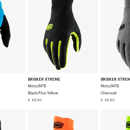
XTREME
XTREME
Motor/MTB
Motor/MTB
Zwart/Fluogeel
Antraciet
BRISKER XTREME
BRISKER XTRE
Moto/MTB
Moto/MTB
Black/Fluo Yellow
Charcoal
Normale
Normale
€ 49,90
€ 49,90
prijs
prijs
COGNITO
COGNITO
SHOCK®
SHOCK®
Motor/MTB
Motor/MTB