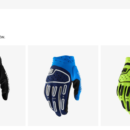
tw.
AIRMATIC
AIRMATIC
Moto/MTBBlue
Motor/MTB
Fluogeel