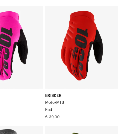
prijs
BRISKER
Moto/MTB
Rood
BRISKER
Moto/MTB
Red
Normale
€ 39,90
prijs
COGNITO