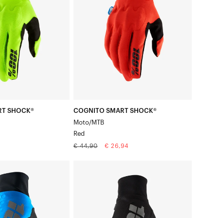
Rood
RT SHOCK®
COGNITO SMART SHOCK®
Moto/MTB
Red
Normale
Aanbiedingsprijs
€ 44,90
€ 26,94
prijs
HYDROMATIC
Motor/MTB
Zwart