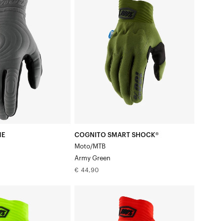
SHOCK®
Motor/MTB
Legergroen
ME
COGNITO SMART SHOCK®
Moto/MTB
Army Green
Normale
€ 44,90
prijs
COGNITO
SHOCK®
Motor/MTB