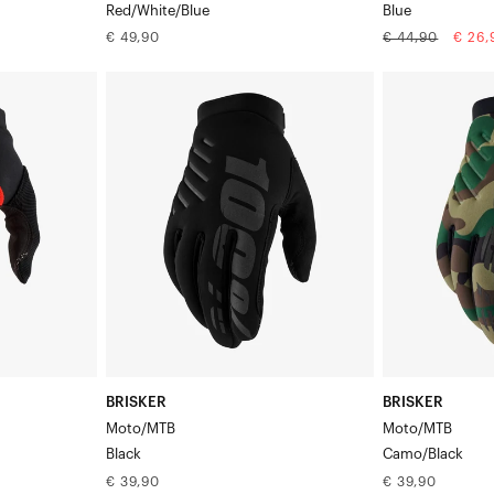
Red/White/Blue
Blue
Normale
Normale
Aanbi
€ 49,90
€ 44,90
€ 26,
prijs
prijs
BRISKER
BRISKER
Motor/MTB
Moto/MTB
Zwart
Camouflage/Z
BRISKER
BRISKER
Moto/MTB
Moto/MTB
Black
Camo/Black
ijs
Normale
Normale
€ 39,90
€ 39,90