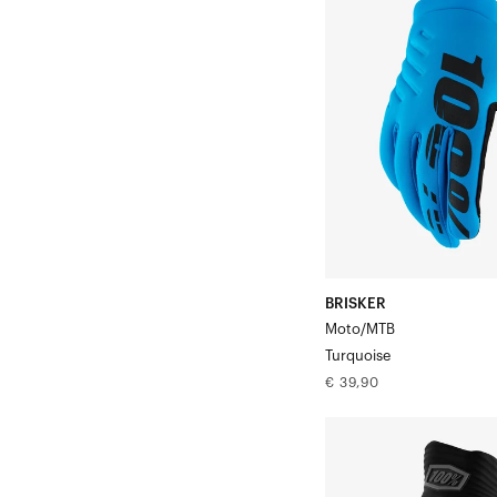
Moto/MTB
Turquoise
BRISKER
Moto/MTB
Turquoise
Normale
€ 39,90
prijs
COGNITO
SHOCK®
Motor/MTB