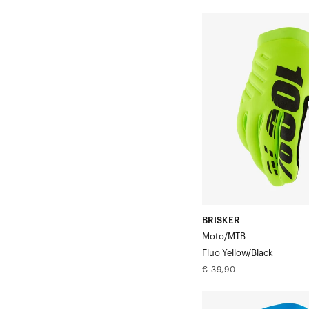
prijs
BRISKER
Moto/MTB
Fluogeel/Zwart
BRISKER
Moto/MTB
Fluo Yellow/Black
Normale
€ 39,90
prijs
BRISKER