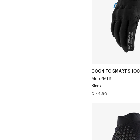
Zwart
COGNITO SMART SHOC
Moto/MTB
Black
Normale
€ 44,90
prijs
GEOMATIC
MTB
Zwart/Antraciet