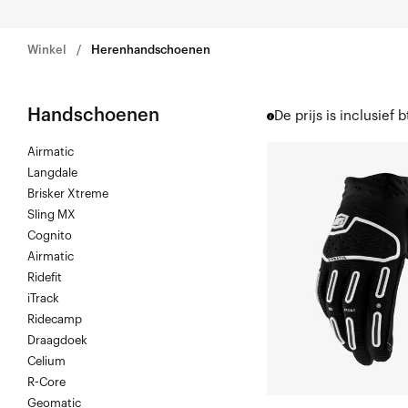
Winkel
Herenhandschoenen
Handschoenen
De prijs is inclusief b
Airmatic
AIRMATIC
Langdale
Motor/MTB
Brisker Xtreme
Zwart
Sling MX
Cognito
Airmatic
Ridefit
iTrack
Ridecamp
Draagdoek
Celium
R-Core
Geomatic