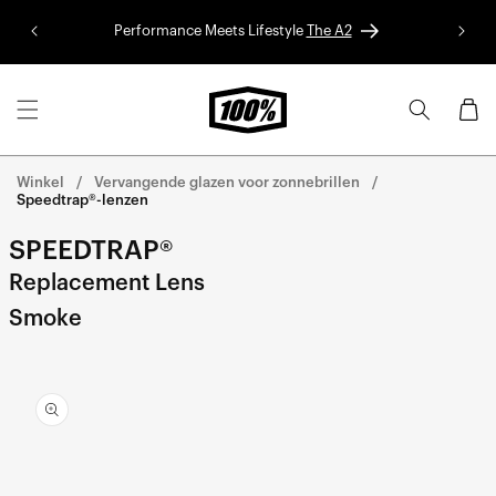
Ga naar
de
Performance Meets Lifestyle
The A2
Red Bu
inhoud
Winkelwa
Winkel
Vervangende glazen voor zonnebrillen
Speedtrap®-lenzen
SPEEDTRAP®
Replacement Lens
Smoke
Ga direct naar de
productinformatie