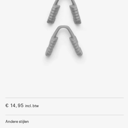
Open
media
1
Normale
€ 14,95
incl. btw
in
een
prijs
modaal
venster
Andere stijlen