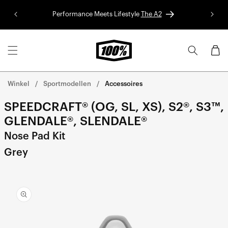
Ga naar
de
Performance Meets Lifestyle
The A2
Red Bu
inhoud
Winkelwa
Winkel
Sportmodellen
Accessoires
SPEEDCRAFT® (OG, SL, XS), S2®, S3™,
GLENDALE®, SLENDALE®
Nose Pad Kit
Grey
Ga direct naar de
productinformatie