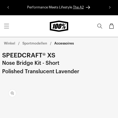
Ga naar
de
Performance Meets Lifestyle
The A2
Red Bu
inhoud
Winkelwa
Winkel
Sportmodellen
Accessoires
SPEEDCRAFT® XS
Nose Bridge Kit - Short
Polished Translucent Lavender
Ga direct naar de
productinformatie