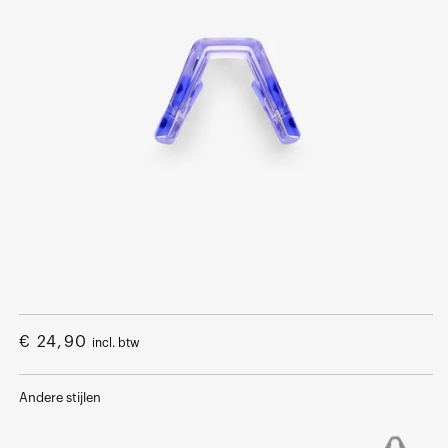
Open
media
1
Normale
€ 24,90
incl. btw
in
een
prijs
modaal
venster
Andere stijlen