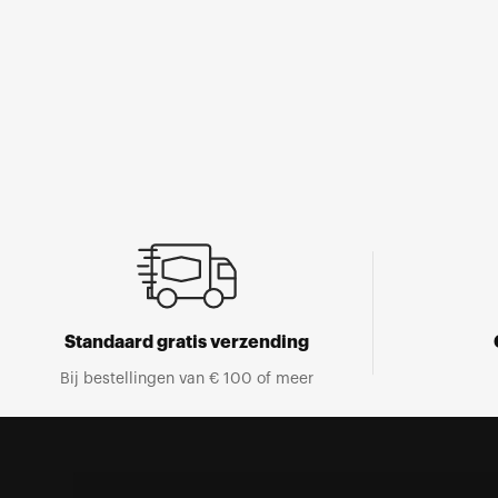
Open
media
1
in
een
modaal
venster
Standaard gratis verzending
Bij bestellingen van € 100 of meer