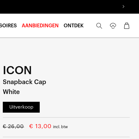
Inloggen
Winkelwage
SOIRES
AANBIEDINGEN
ONTDEK
ICON
Snapback Cap
White
Uitverkoop
Normale
Aanbiedingsprijs
€ 13,00
€ 26,00
incl. btw
prijs