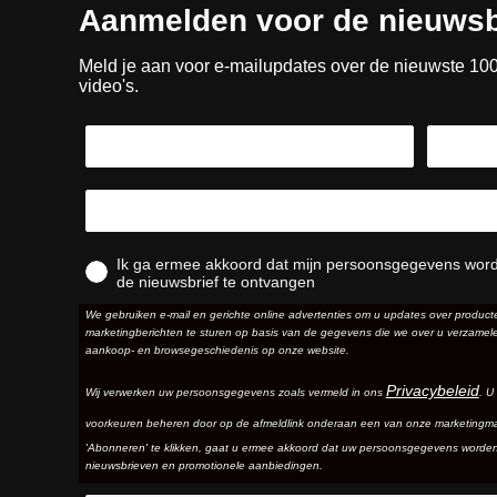
Aanmelden voor de nieuwsb
Meld je aan voor e-mailupdates over de nieuwste 10
video's.
Ik ga ermee akkoord dat mijn persoonsgegevens wor
de nieuwsbrief te ontvangen
We gebruiken e-mail en gerichte online advertenties om u updates over produc
marketingberichten te sturen op basis van de gegevens die we over u verzamele
aankoop- en browsegeschiedenis op onze website.
Privacybeleid
Wij verwerken uw persoonsgegevens zoals vermeld in ons
. U
voorkeuren beheren door op de afmeldlink onderaan een van onze marketingma
'Abonneren' te klikken, gaat u ermee akkoord dat uw persoonsgegevens worde
nieuwsbrieven en promotionele aanbiedingen.