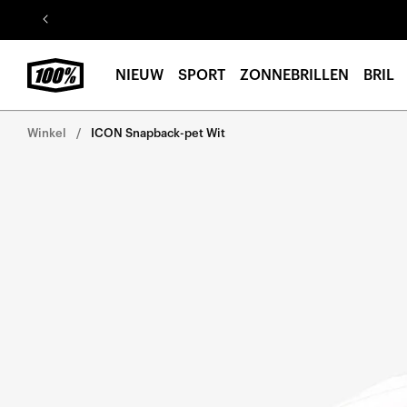
Ga naar
de
inhoud
NIEUW
SPORT
ZONNEBRILLEN
BRIL
Winkel
ICON Snapback-pet Wit
Ga direct naar de
productinformatie