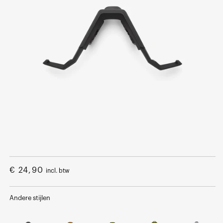
Open
media
1
Normale
€ 24,90
incl. btw
in
een
prijs
modaal
venster
Andere stijlen