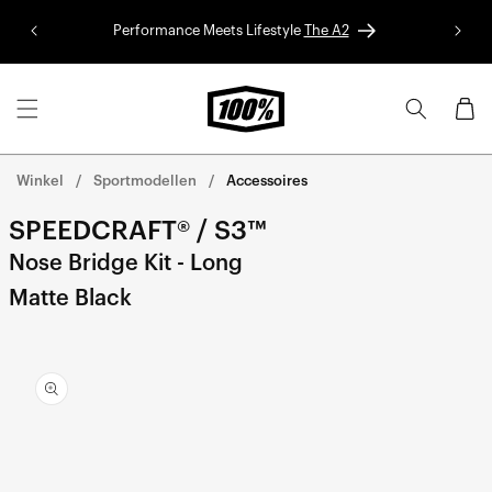
Ga naar
de
Performance Meets Lifestyle
The A2
Red Bu
inhoud
Winkelwa
Winkel
Sportmodellen
Accessoires
SPEEDCRAFT® / S3™
Nose Bridge Kit - Long
Matte Black
Ga direct naar de
productinformatie