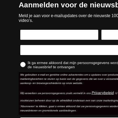
Aanmelden voor de nieuwsb
Meld je aan voor e-mailupdates over de nieuwste 10
video's.
Ik ga ermee akkoord dat mijn persoonsgegevens wor
de nieuwsbrief te ontvangen
We gebruiken e-mail en gerichte online advertenties om u updates over produc
marketingberichten te sturen op basis van de gegevens die we over u verzamele
aankoop- en browsegeschiedenis op onze website.
Privacybeleid
Wij verwerken uw persoonsgegevens zoals vermeld in ons
. U
voorkeuren beheren door op de afmeldlink onderaan een van onze marketingma
'Abonneren' te klikken, gaat u ermee akkoord dat uw persoonsgegevens worde
nieuwsbrieven en promotionele aanbiedingen.