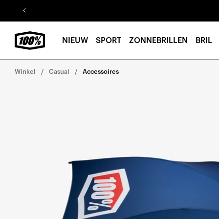
Ga naar
de
inhoud
NIEUW
SPORT
ZONNEBRILLEN
BRIL
Winkel
Casual
Accessoires
Ga direct naar de
productinformatie