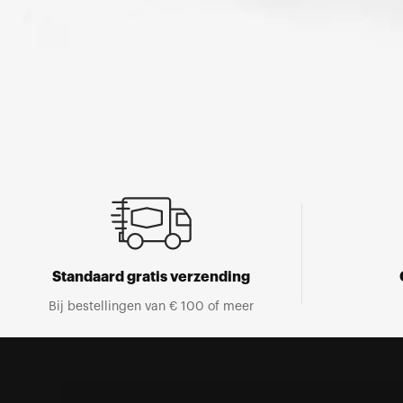
Open
media
1
in
een
modaal
venster
Standaard gratis verzending
Bij bestellingen van € 100 of meer