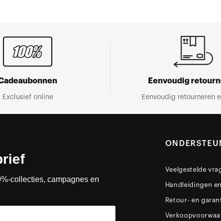
Cadeaubonnen
Eenvoudig retour
Exclusief online
Eenvoudig retourneren e
ONDERSTEU
rief
Veelgestelde vra
0%-collecties, campagnes en
Handleidingen e
Retour- en garan
Verkoopvoorwaa