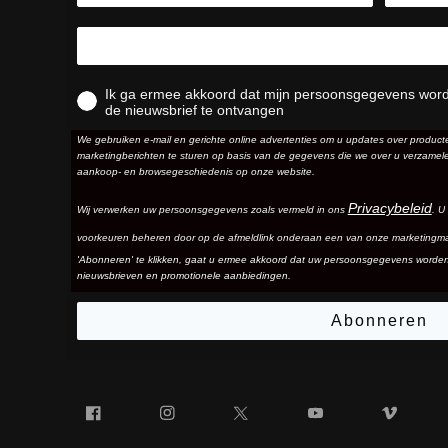
Ik ga ermee akkoord dat mijn persoonsgegevens wor
de nieuwsbrief te ontvangen
We gebruiken e-mail en gerichte online advertenties om u updates over produc
marketingberichten te sturen op basis van de gegevens die we over u verzamele
aankoop- en browsegeschiedenis op onze website.
Privacybeleid
Wij verwerken uw persoonsgegevens zoals vermeld in ons
. U
voorkeuren beheren door op de afmeldlink onderaan een van onze marketingma
'Abonneren' te klikken, gaat u ermee akkoord dat uw persoonsgegevens worde
nieuwsbrieven en promotionele aanbiedingen.
Abonneren
Facebook
Instagram
Twitter
YouTube
Vim