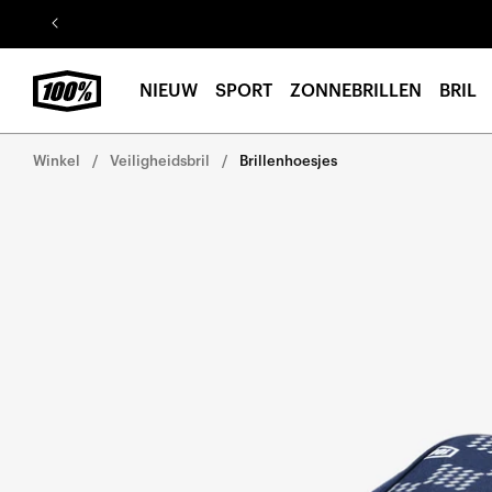
Ga naar
de
inhoud
NIEUW
SPORT
ZONNEBRILLEN
BRIL
Winkel
Veiligheidsbril
Brillenhoesjes
Ga direct naar de
productinformatie