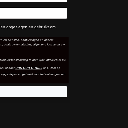
den opgeslagen en gebruikt om
ten en diensten, aanbiedingen en andere
n, zoals uw e-mailadres, algemene locatie en uw
 kunt uw toestemming te allen tijde intrekken of uw
ons een e-mail
ils
, of door
ons. Door op
n opgeslagen en gebruikt voor het ontvangen van
eo