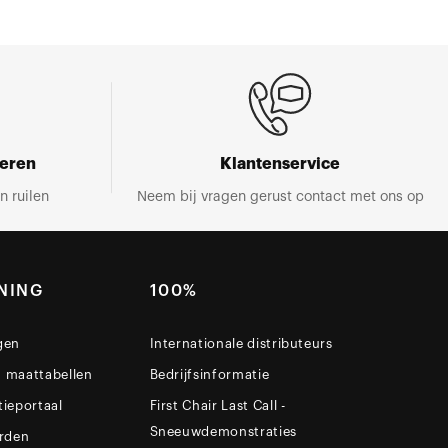
neren
Klantenservice
n ruilen
Neem bij vragen gerust contact met ons op
NING
100%
gen
Internationale distributeurs
n maattabellen
Bedrijfsinformatie
tieportaal
First Chair Last Call -
Sneeuwdemonstraties
rden