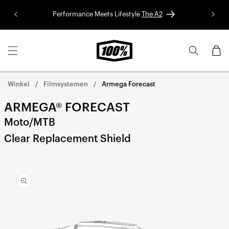
Ga naar
de
Performance Meets Lifestyle
The A2
Red Bu
inhoud
Winkelwa
Winkel
Filmsystemen
Armega Forecast
ARMEGA® FORECAST
Moto/MTB
Clear Replacement Shield
Ga direct naar de
productinformatie