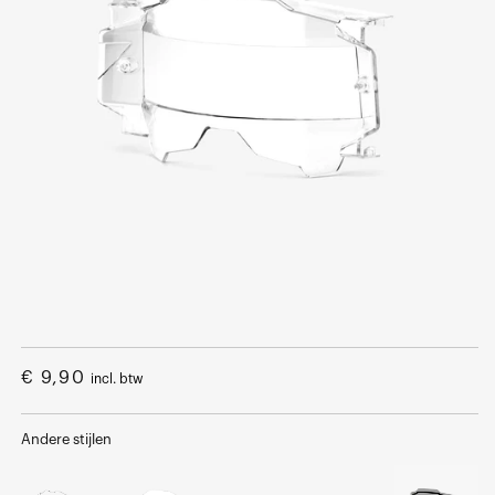
Open
media
1
Normale
€ 9,90
incl. btw
in
een
prijs
modaal
venster
Andere stijlen