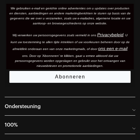
We gebruiken e-mail en gerichte online advertenties om u updates over producten
en diensten, aanbiedingen en andere marketingberichten te sturen op basis van de
gegevens die we over u verzamelen, zoals uw e-mailadres, algemene locatie en uw
aankoop- en browsegeschiedenis op onze website.
Privacybeleid
Wij verwerken uw persoonsgegevens zoals vermeld in ons
. U
kunt uw toestemming te allen tijde intrekken of uw voorkeuren beheren door op de
ons een e-mail
afmeldlink onderaan een van onze marketingmails
, of door
ons. Door op 'Abonneren' te klikken, gaat u ermee akkoord dat uw
persoonsgegevens worden opgeslagen en gebruikt voor het ontvangen van
nieuwsbrieven en promotionele aanbiedingen.
Abonneren
Ondersteuning
Veelgestelde vragen
100%
Handleidingen en maattabellen