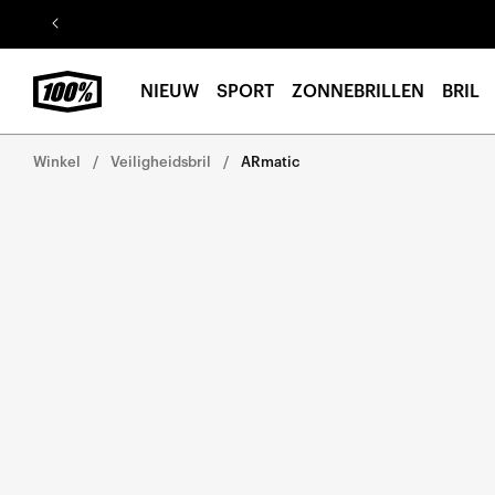
Ga naar
de
inhoud
NIEUW
SPORT
ZONNEBRILLEN
BRIL
Winkel
Veiligheidsbril
ARmatic
Ga direct naar de
productinformatie