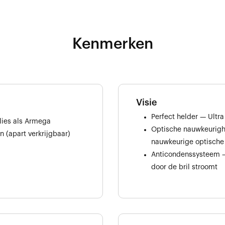
Kenmerken
Visie
Perfect helder — Ultr
lies als Armega
Optische nauwkeurigh
n (apart verkrijgbaar)
nauwkeurige optische u
)
Anticondenssysteem — 
door de bril stroomt