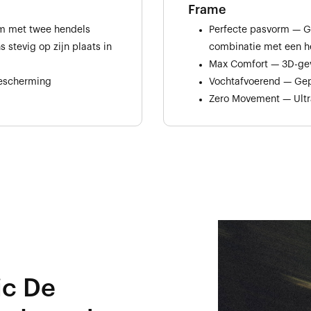
Frame
em met twee hendels
Perfecte pasvorm — Ge
 stevig op zijn plaats in
combinatie met een 
Max Comfort — 3D-ge
bescherming
Vochtafvoerend — Gep
Zero Movement — Ultr
ic De