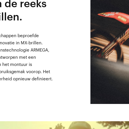
n de reeks
llen.
nschappen beproefde
vatie in MX-brillen.
enstechnologie ARMEGA,
Ontworpen met een
n het montuur is
gebruiksgemak voorop. Het
erheid opnieuw definieert.