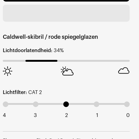
Caldwell-skibril / rode spiegelglazen
Lichtdoorlatendheid:
34%
Lichtfilter:
CAT 2
4
3
2
1
0