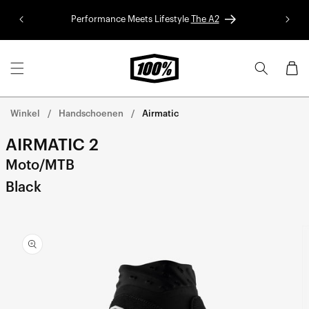
Ga naar
de
Performance Meets Lifestyle
The A2
Red Bu
inhoud
Winkelwa
Winkel
Handschoenen
Airmatic
AIRMATIC 2
Moto/MTB
Black
Ga direct naar de
productinformatie