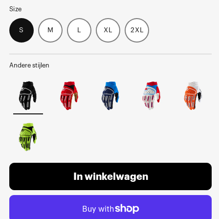
Size
S
M
L
XL
2XL
Andere stijlen
In winkelwagen