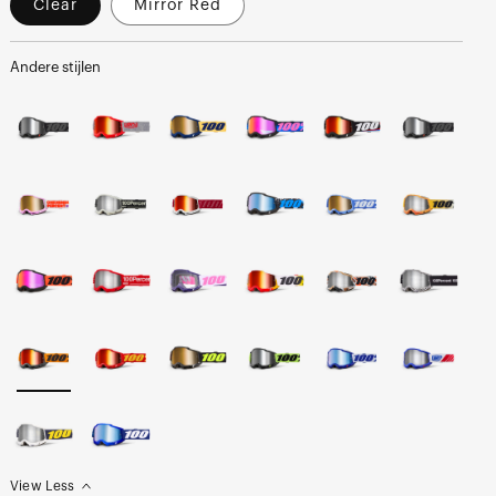
Clear
Mirror Red
Andere stijlen
View Less