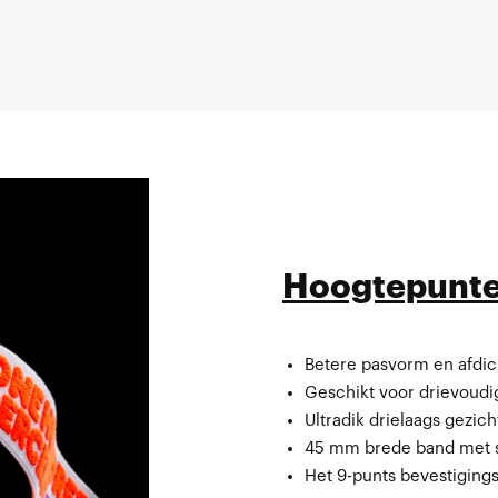
Hoogtepunt
Betere pasvorm en afdic
Tas van gesublimeerde m
Geschikt voor drievoudi
Ultradik drielaags gezic
45 mm brede band met si
Het 9-punts bevestigings