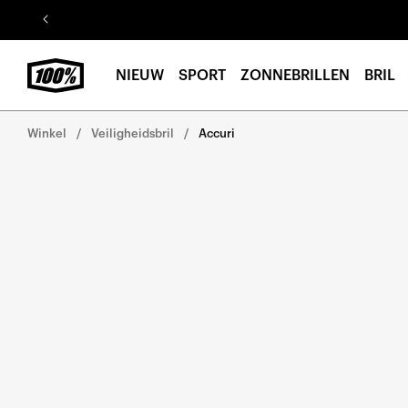
Ga naar
de
inhoud
NIEUW
SPORT
ZONNEBRILLEN
BRIL
Winkel
Veiligheidsbril
Accuri
Ga direct naar de
productinformatie