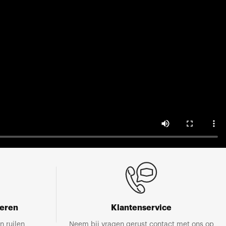
neren
Klantenservice
n ruilen
Neem bij vragen gerust contact met ons op