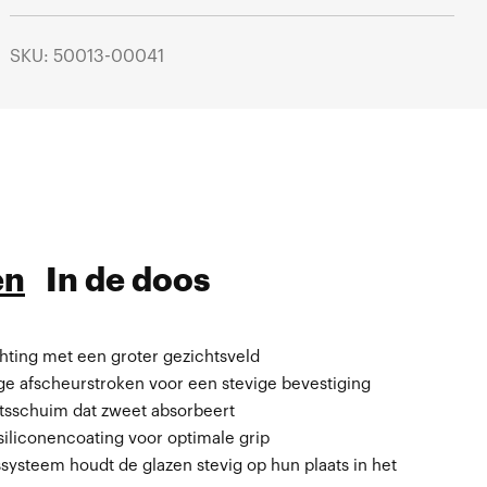
SKU: 50013-00041
en
In de doos
hting met een groter gezichtsveld
icrovezel.
ge afscheurstroken voor een stevige bevestiging
htsschuim dat zweet absorbeert
liconencoating voor optimale grip
systeem houdt de glazen stevig op hun plaats in het