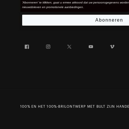
'Abonneren' te klikken, gaat u ermee akkoord dat uw persoonsgegevens worde
nieuwsbrieven en promotionele aanbiedingen.
Abonneren
Facebook
Instagram
Twitter
YouTube
Vim
100% EN HET 100%-BRILONTWERP MET BULT ZIJN HANDE