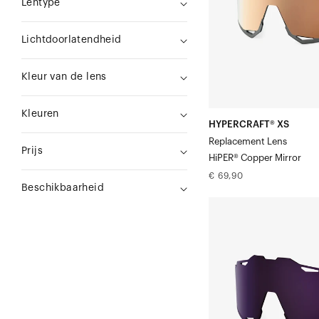
Lentype
spiegel
Lichtdoorlatendheid
Kleur van de lens
Kleuren
HYPERCRAFT® XS
Replacement Lens
Prijs
HiPER® Copper Mirror
Normale
€ 69,90
Beschikbaarheid
prijs
HYPERCRAFT®
XS
Vervangende
lens:
donkerpaars