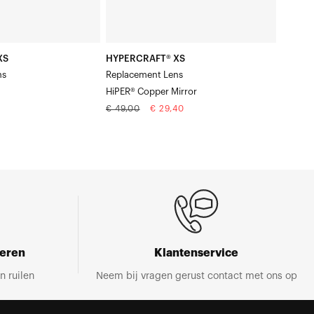
XS
HYPERCRAFT® XS
ns
Replacement Lens
HiPER® Copper Mirror
Normale
Aanbiedingsprijs
€ 49,00
€ 29,40
prijs
neren
Klantenservice
n ruilen
Neem bij vragen gerust contact met ons op