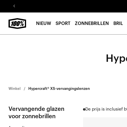
Ga naar
de
inhoud
NIEUW
SPORT
ZONNEBRILLEN
BRIL
Hype
Winkel
Hypercraft® XS-vervangingslenzen
Vervangende glazen
De prijs is inclusief b
voor zonnebrillen
HYPERCRAFT®