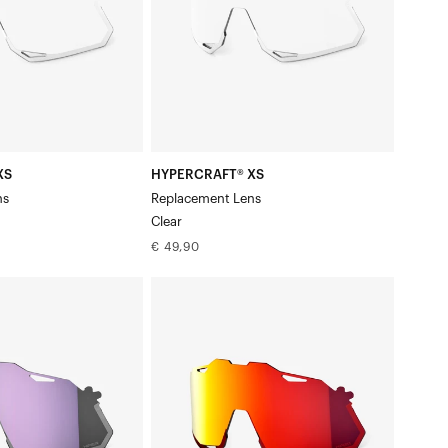
XS
HYPERCRAFT® XS
ns
Replacement Lens
Clear
Normale
€ 49,90
prijs
HYPERCRAFT®
XS
Vervangingsglas
HiPER®
Rood
Multilayer