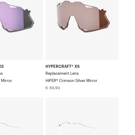
HiPER®
Crimson
Silver
Mirror
XS
HYPERCRAFT® XS
ns
Replacement Lens
 Mirror
HiPER® Crimson Silver Mirror
Normale
€ 69,90
prijs
HYPERCRAFT®
XS
Vervangende
lens,
helder