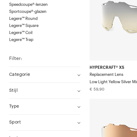
voor
Speedcoupe®-lenzen
Sportcoupe®-glazen
weinig
Legere™ Round
licht:
Legere™ Square
geel
Legere™ Coil
met
Legere™ Trap
zilveren
spiegelcoating
Filter:
HYPERCRAFT® XS
Categorie
Replacement Lens
Low Light Yellow Silver Mi
Normale
€ 59,90
Stijl
prijs
HYPERCRAFT®
Type
XS
Vervangingsglas
Sport
HiPER®
koperkleurige