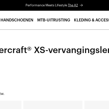
Performance Meets Lifestyle
The A2
HANDSCHOENEN
MTB-UITRUSTING
KLEDING & ACCES
rcraft® XS-vervangingsl
tw.
HYPERCRAFT®
HYPERCRAFT®