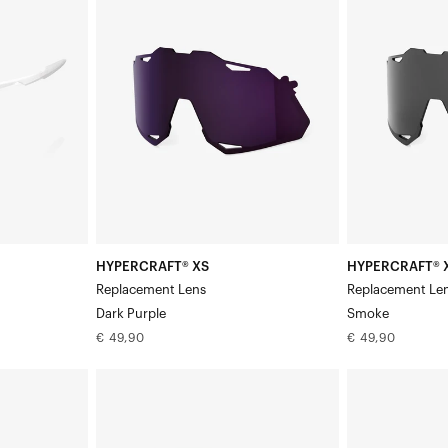
XS
XS
Vervangende
Vervangende
lens:
lens:
donkerpaars
Smoke
HYPERCRAFT® XS
HYPERCRAFT® 
Replacement Lens
Replacement Le
Dark Purple
Smoke
Normale
Normale
€ 49,90
€ 49,90
prijs
prijs
HYPERCRAFT®
HYPERCRAFT®
XS
XS
Vervangingsglas
Vervangende