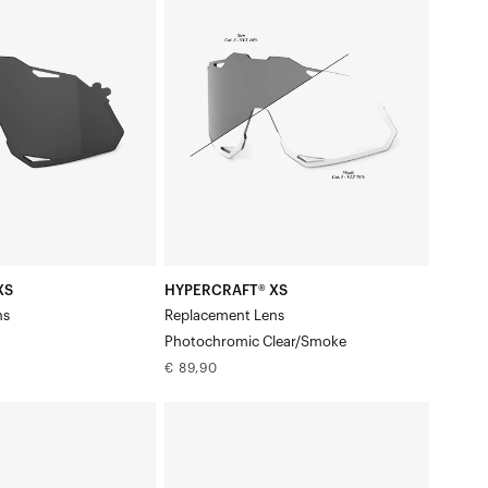
XS
Vervangingsglas:
fotochromatisch,
helder/rookkleurig
XS
HYPERCRAFT® XS
ns
Replacement Lens
Photochromic Clear/Smoke
Normale
€ 89,90
prijs
HYPERCRAFT®
XS
Vervangingsglas