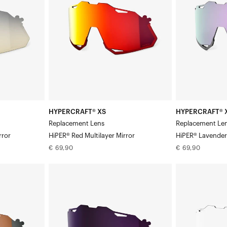
HiPER®
lens
Rood
HiPER®
Multilayer
Lavender
Spiegel
Mirror
HYPERCRAFT® XS
HYPERCRAFT® 
Replacement Lens
Replacement Le
rror
HiPER® Red Multilayer Mirror
HiPER® Lavender
Normale
Normale
€ 69,90
€ 69,90
prijs
prijs
HYPERCRAFT®
HYPERCRAFT®
XS
XS
Vervangende
Vervangende
lens:
lens,
donkerpaars
helder