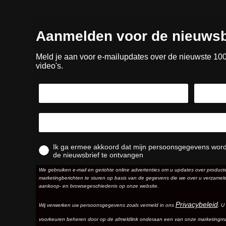
Aanmelden voor de nieuwsb
Meld je aan voor e-mailupdates over de nieuwste 10
video's.
Ik ga ermee akkoord dat mijn persoonsgegevens wor
de nieuwsbrief te ontvangen
We gebruiken e-mail en gerichte online advertenties om u updates over produc
marketingberichten te sturen op basis van de gegevens die we over u verzamele
aankoop- en browsegeschiedenis op onze website.
Privacybeleid
Wij verwerken uw persoonsgegevens zoals vermeld in ons
. U
voorkeuren beheren door op de afmeldlink onderaan een van onze marketingma