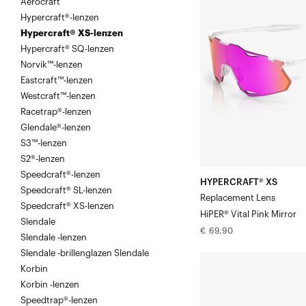
Aerocraft
XS
Hypercraft®-lenzen
Vervangende
Hypercraft® XS-lenzen
lens
Hypercraft® SQ-lenzen
HiPER®
Norvik™-lenzen
Vital
Eastcraft™-lenzen
Pink
Westcraft™-lenzen
Racetrap®-lenzen
Mirror
Glendale®-lenzen
S3™-lenzen
S2®-lenzen
Speedcraft®-lenzen
HYPERCRAFT® XS
Speedcraft® SL-lenzen
Replacement Lens
Speedcraft® XS-lenzen
HiPER® Vital Pink Mirror
Slendale
Normale
€ 69,90
Slendale -lenzen
prijs
Slendale -brillenglazen Slendale
HYPERCRAFT®
Korbin
XS
Korbin -lenzen
Vervangingsglas
Speedtrap®-lenzen