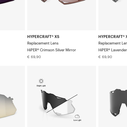
Mirror
Mirror
HYPERCRAFT® XS
HYPERCRAFT® 
Replacement Lens
Replacement Le
HiPER® Crimson Silver Mirror
HiPER® Lavender
Normale
Normale
€ 69,90
€ 69,90
prijs
prijs
HYPERCRAFT®
HYPERCRAFT®
XS
XS
Vervangingsglas:
Vervangende
fotochromatisch,
lens:
helder/rookkleurig
Smoke