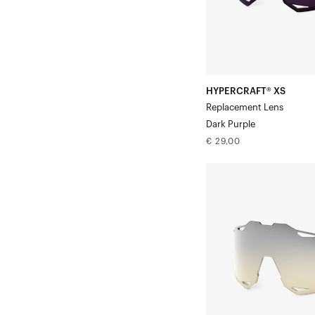
HYPERCRAFT® XS
Replacement Lens
Dark Purple
Normale
€ 29,00
prijs
HYPERCRAFT®
XS
Vervangingsglas
voor
weinig
licht:
geel
met