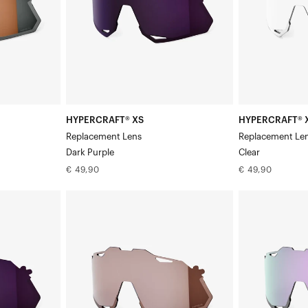
HYPERCRAFT® XS
HYPERCRAFT® 
Replacement Lens
Replacement Le
Dark Purple
Clear
Normale
Normale
€ 49,90
€ 49,90
prijs
prijs
HYPERCRAFT®
HYPERCRAFT®
XS
XS
Vervangingsglas
Vervangende
HiPER®
lens
Crimson
HiPER®
Silver
Lavender