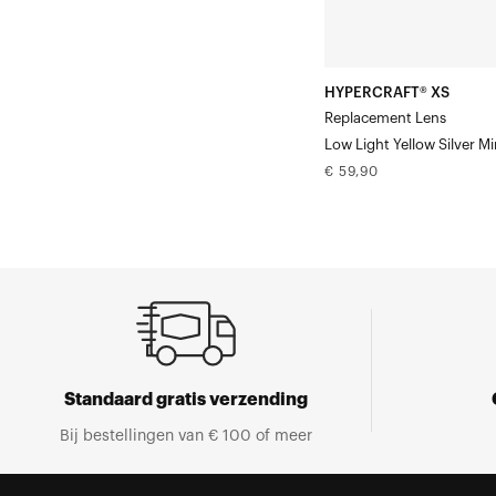
zilveren
spiegelcoating
HYPERCRAFT® XS
Replacement Lens
Low Light Yellow Silver Mi
Normale
€ 59,90
prijs
Standaard gratis verzending
Bij bestellingen van € 100 of meer