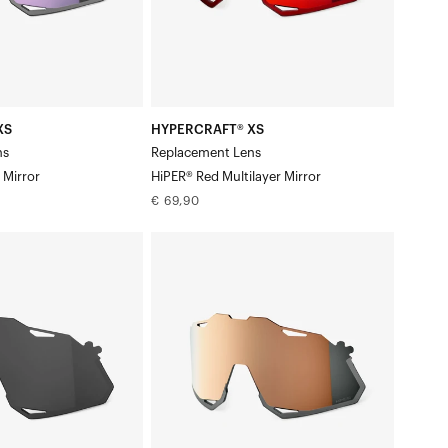
Spiegel
XS
HYPERCRAFT® XS
ns
Replacement Lens
 Mirror
HiPER® Red Multilayer Mirror
Normale
€ 69,90
prijs
HYPERCRAFT®
XS
Vervangingsglas
HiPER®
koperkleurige
spiegel