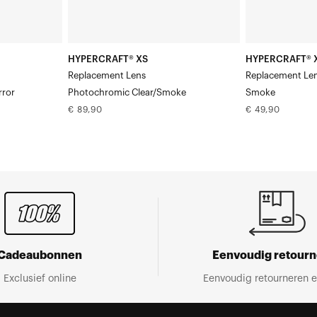
HYPERCRAFT® XS
HYPERCRAFT® 
Replacement Lens
Replacement Le
rror
Photochromic Clear/Smoke
Smoke
Normale
Normale
€ 89,90
€ 49,90
prijs
prijs
Cadeaubonnen
Eenvoudig retour
Exclusief online
Eenvoudig retourneren e