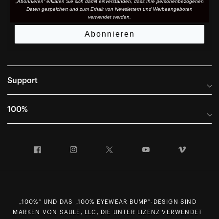
„Abonnieren“ erklären Sie sich damit einverstanden, dass Ihre personenbezogenen
Daten gespeichert und zum Erhalt von Newslettern und Werbeangeboten
verwendet werden.
Abonnieren
Support
Häufig gestellte Fragen
100%
Anleitungen und Größentabellen
Internationale Vertriebspartner
Portal für Rücksendungen und Garantie
Facebook
Instagram
Twitter
YouTube
Vimeo
Unternehmensinformationen
Verkaufsbedingungen
First Chair Last Call – Snow Demos
Konformitätserklärung
Anfragen zum Datenschutz gemäß DSGVO
„100%“ UND DAS „100% EYEWEAR BUMP“-DESIGN SIND
Widerrufsrecht
MARKEN VON SAULE, LLC, DIE UNTER LIZENZ VERWENDET