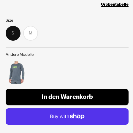
Preis
Größentabelle
Size
S
M
Variant
sold
out
or
unavailable
Andere Modelle
In den Warenkorb