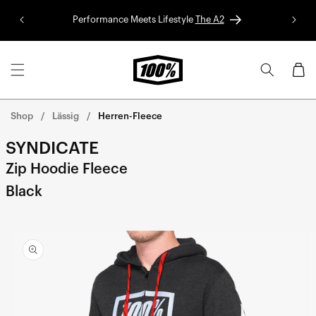
Direkt
zum
Performance Meets Lifestyle
The A2
Red B
Inhalt
Warenko
Shop
Lässig
Herren-Fleece
SYNDICATE
Zip Hoodie Fleece
Black
rekt zu den
oduktinformationen