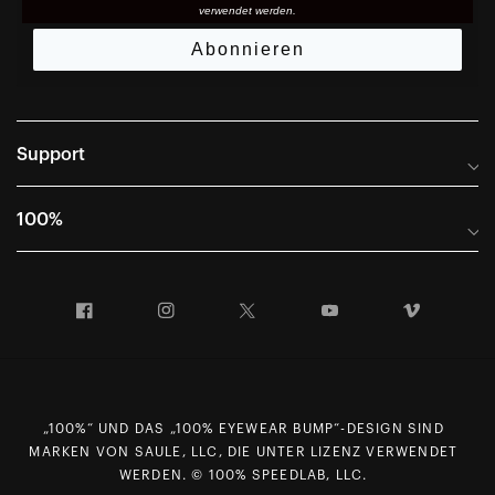
verwendet werden.
Abonnieren
Support
Häufig gestellte Fragen
100%
Anleitungen und Größentabellen
Internationale Vertriebspartner
Portal für Rücksendungen und Garantie
Facebook
Instagram
Twitter
YouTube
Vimeo
Unternehmensinformationen
Verkaufsbedingungen
First Chair Last Call – Snow Demos
Konformitätserklärung
Anfragen zum Datenschutz gemäß DSGVO
„100%“ UND DAS „100% EYEWEAR BUMP“-DESIGN SIND
Widerrufsrecht
MARKEN VON SAULE, LLC, DIE UNTER LIZENZ VERWENDET
WERDEN. © 100% SPEEDLAB, LLC.
Karriere