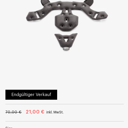
Medium
1
Endgültiger Verkauf
im
Modalfenster
öffnen
Normalpreis
Aktionspreis
21,00 €
70,00 €
inkl. MwSt.