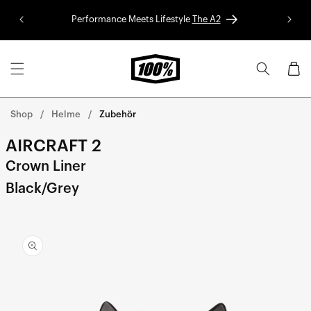
Direkt
zum
Performance Meets Lifestyle
The A2
Red B
Inhalt
Warenko
Shop
Helme
Zubehör
AIRCRAFT 2
Crown Liner
Black/Grey
rekt zu den
oduktinformationen