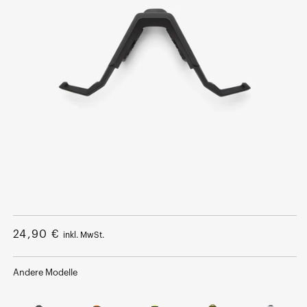
Medium
1
im
Regulärer
24,90 €
inkl. MwSt.
Modalfenster
öffnen
Preis
Andere Modelle