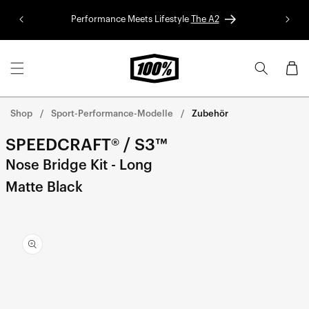
Direkt
zum
Performance Meets Lifestyle
The A2
Red B
Inhalt
Warenko
Shop
Sport-Performance-Modelle
Zubehör
SPEEDCRAFT® / S3™
Nose Bridge Kit - Long
Matte Black
rekt zu den
oduktinformationen