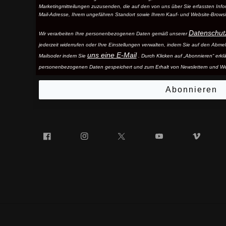
Marketingmitteilungen zuzusenden, die auf den von uns über Sie erfassten Infor
Mail-Adresse, Ihrem ungefähren Standort sowie Ihrem Kauf- und Website-Browsi
Datenschut
Wir verarbeiten Ihre personenbezogenen Daten gemäß unserer
jederzeit widerrufen oder Ihre Einstellungen verwalten, indem Sie auf den Abme
uns eine E-Mail
Mails
oder indem Sie
. Durch Klicken auf „Abonnieren“ erkl
personenbezogenen Daten gespeichert und zum Erhalt von Newslettern und W
Abonnieren
Facebook
Instagram
Twitter
YouTube
Vim