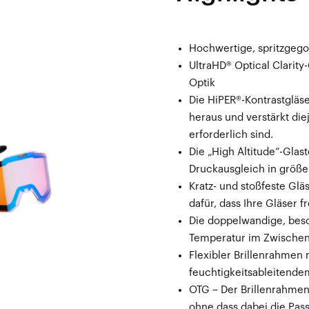
Hochwertige, spritzgego
UltraHD® Optical Clarit
Optik
Die HiPER®-Kontrastgläs
heraus und verstärkt di
erforderlich sind.
Die „High Altitude“-Gla
Druckausgleich in größ
Kratz- und stoßfeste Gl
dafür, dass Ihre Gläser f
Die doppelwandige, besch
Temperatur im Zwischen
Flexibler Brillenrahmen
feuchtigkeitsableitende
OTG – Der Brillenrahmen 
ohne dass dabei die Pass