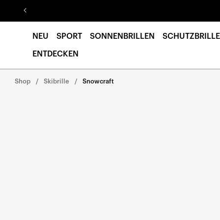
Direkt
zum
Inhalt
NEU
SPORT
SONNENBRILLEN
SCHUTZBRILLE
ENTDECKEN
Shop
Skibrille
Snowcraft
Direkt zu den
Produktinformationen