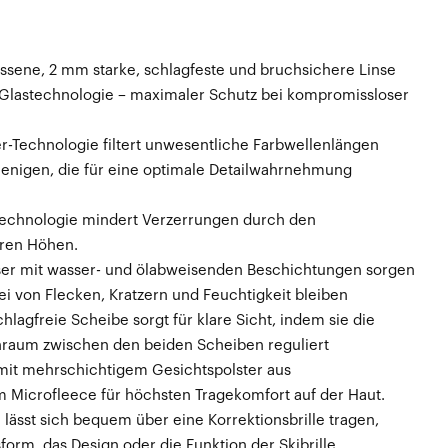
ssene, 2 mm starke, schlagfeste und bruchsichere Linse
y-Glastechnologie – maximaler Schutz bei kompromissloser
er-Technologie filtert unwesentliche Farbwellenlängen
ejenigen, die für eine optimale Detailwahrnehmung
stechnologie mindert Verzerrungen durch den
eren Höhen.
äser mit wasser- und ölabweisenden Beschichtungen sorgen
rei von Flecken, Kratzern und Feuchtigkeit bleiben
lagfreie Scheibe sorgt für klare Sicht, indem sie die
raum zwischen den beiden Scheiben reguliert
 mit mehrschichtigem Gesichtspolster aus
m Microfleece für höchsten Tragekomfort auf der Haut.
lässt sich bequem über eine Korrektionsbrille tragen,
form, das Design oder die Funktion der Skibrille