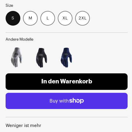
Size
S
M
L
XL
2XL
Andere Modelle
In den Warenkorb
Weniger ist mehr