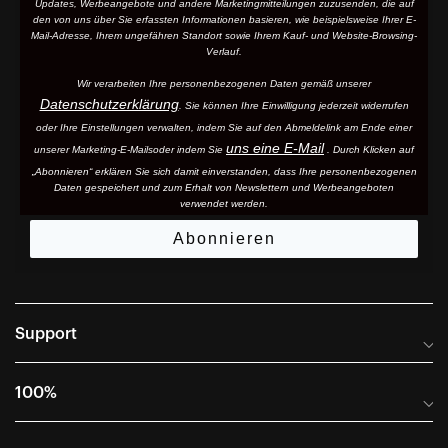
Updates, Werbeangebote und andere Marketingmitteilungen zuzusenden, die auf
den von uns über Sie erfassten Informationen basieren, wie beispielsweise Ihrer E-
Mail-Adresse, Ihrem ungefähren Standort sowie Ihrem Kauf- und Website-Browsing-
Verlauf.
Wir verarbeiten Ihre personenbezogenen Daten gemäß unserer
Datenschutzerklärung
. Sie können Ihre Einwilligung jederzeit widerrufen
oder Ihre Einstellungen verwalten, indem Sie auf den Abmeldelink am Ende einer
uns eine E-Mail
unserer Marketing-E-Mails
oder indem Sie
. Durch Klicken auf
„Abonnieren“ erklären Sie sich damit einverstanden, dass Ihre personenbezogenen
Daten gespeichert und zum Erhalt von Newslettern und Werbeangeboten
verwendet werden.
Abonnieren
Support
Häufig gestellte Fragen
100%
Anleitungen und Größentabellen
Internationale Vertriebspartner
Portal für Rücksendungen und Garantie